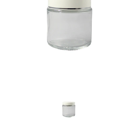
Previous
Nex