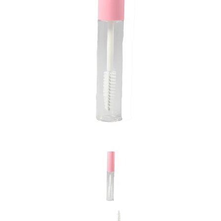
Previous
Nex