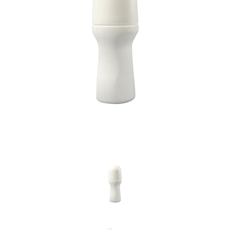
Previous
Nex