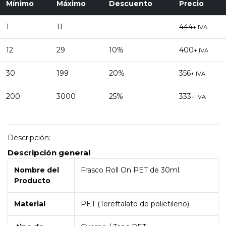
Mínimo
Máximo
Descuento
Precio
1
11
-
444
+ IVA
12
29
10%
400
+ IVA
30
199
20%
356
+ IVA
200
3000
25%
333
+ IVA
Descripción:
Descripción general
Nombre del
Frasco Roll On PET de 30ml.
Producto
Material
PET (Tereftalato de polietileno)