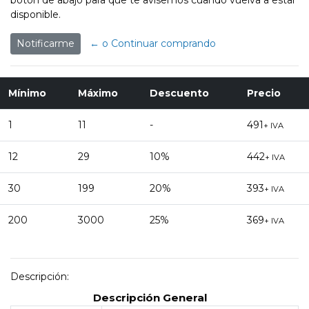
botón de abajo para que te avisemos cuando vuelva a estar
disponible.
Notificarme
← o Continuar comprando
Mínimo
Máximo
Descuento
Precio
1
11
-
491
+ IVA
12
29
10%
442
+ IVA
30
199
20%
393
+ IVA
200
3000
25%
369
+ IVA
Descripción:
Descripción General