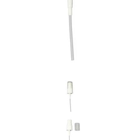
Previous
Nex