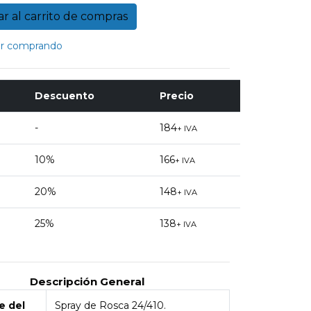
r comprando
Descuento
Precio
-
184
+ IVA
10%
166
+ IVA
20%
148
+ IVA
25%
138
+ IVA
Descripción General
 del
Spray de Rosca 24/410.