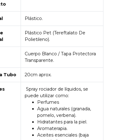
cto
al
Plástico.
de
Plástico Pet (Tereftalato De
al
Polietileno).
Cuerpo Blanco / Tapa Protectora
Transparente.
a Tubo
20cm aprox.
es
Spray rociador de líquidos, se
puede utilizar como:
Perfumes
Agua naturales (granada,
pomelo, verbena).
Hidratantes para la piel.
Aromaterapia.
Aceites esenciales (baja