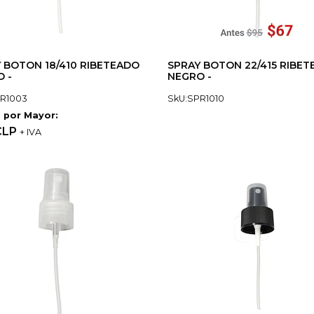
 BOTON 18/410 RIBETEADO
SPRAY BOTON 22/415 RIBE
 -
NEGRO -
PR1003
SkU:SPR1010
 por Mayor:
CLP
+ IVA