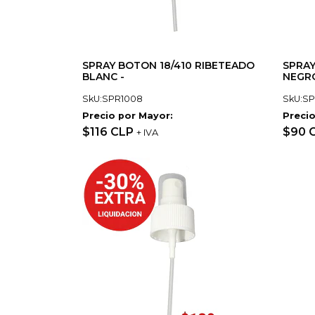
SPRAY BOTON 18/410 RIBETEADO
SPRAY
BLANC -
NEGRO
SkU:SPR1008
SkU:S
Precio por Mayor:
Precio
$116 CLP
$90 
+ IVA