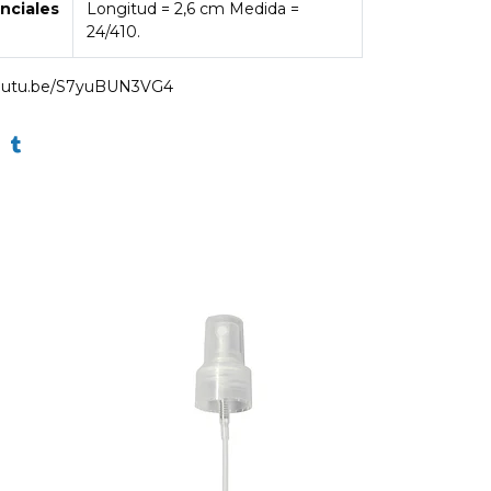
nciales
Longitud = 2,6 cm Medida =
24/410.
youtu.be/S7yuBUN3VG4