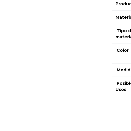
Produ
Materi
Tipo 
materi
Color
Next
Medid
Posibl
Usos