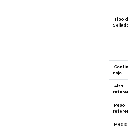
Tipo 
Sellad
Canti
caja
Alto
refere
Peso
refere
Medid