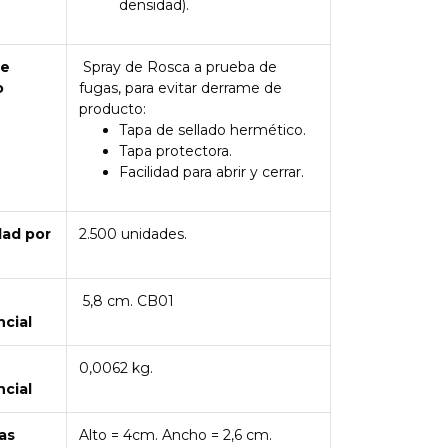
densidad).
de
Spray de Rosca a prueba de
o
fugas, para evitar derrame de
producto:
Tapa de sellado hermético.
Tapa protectora.
Facilidad para abrir y cerrar.
dad por
2.500 unidades.
5,8 cm. CB01
ncial
0,0062 kg.
ncial
as
Alto = 4cm. Ancho = 2,6 cm.