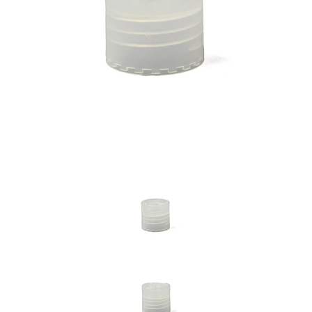
Previous
Nex