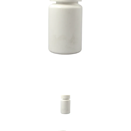
Previous
Nex