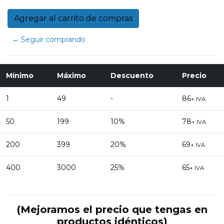
← Seguir comprando
Mínimo
Máximo
Descuento
Precio
1
49
-
86
+ IVA
50
199
10%
78
+ IVA
200
399
20%
69
+ IVA
400
3000
25%
65
+ IVA
(Mejoramos el precio que tengas en
productos idénticos)