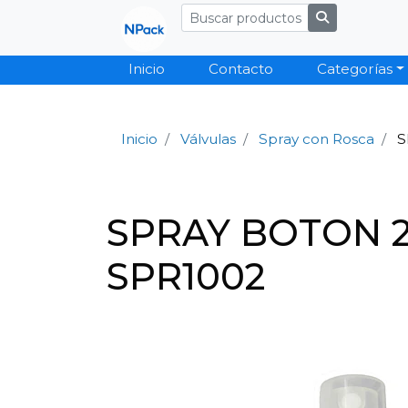
Inicio
Contacto
Categorías
Inicio
Válvulas
Spray con Rosca
S
SPRAY BOTON 2
SPR1002