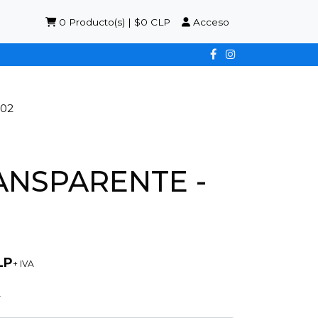
0
Producto(s) | $0 CLP
Acceso
002
ANSPARENTE -
LP
+ IVA
2