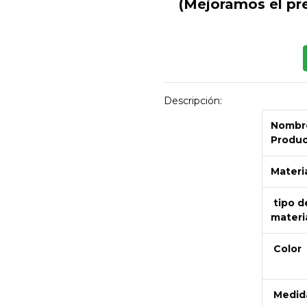
(Mejoramos el pr
Descripción:
Nombre
Produ
Materi
tipo d
materi
Next
Color
Medid