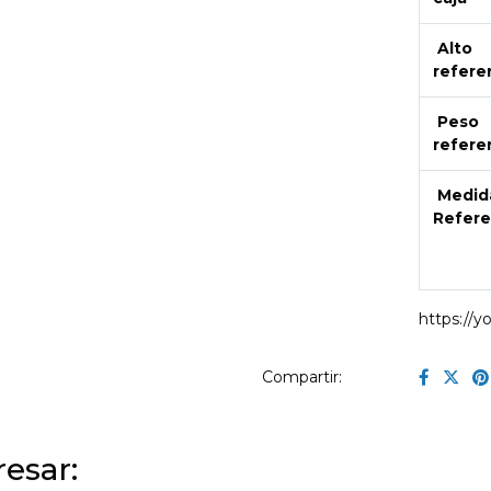
Alto
refere
Peso
refere
Medid
Refere
https://
Compartir:
esar: