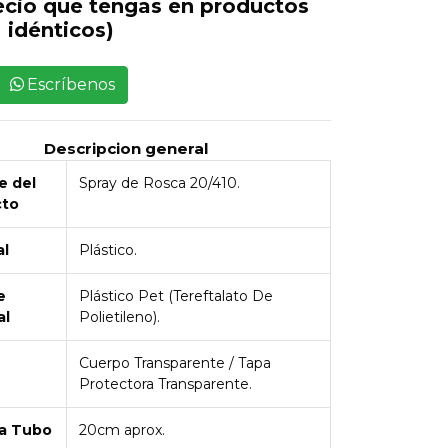
ecio que tengas en productos
idénticos)
Escríbenos
Descripcion general
 del
Spray de Rosca 20/410.
cto
al
Plástico.
e
Plástico Pet (Tereftalato De
al
Polietileno).
Cuerpo Transparente / Tapa
Protectora Transparente.
a Tubo
20cm aprox.