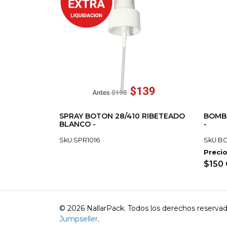
SPRAY BOTON 28/410 RIBETEADO
BOMBA
BLANCO -
-
SkU:SPR1016
SkU:B
Precio
$150
© 2026 NallarPack. Todos los derechos reserva
Jumpseller
.