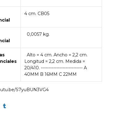
4 cm. CB05
ncial
0,0057 kg.
ncial
as
Alto = 4 cm. Ancho = 2,2 cm.
nciales
Longitud = 2,2 cm. Medida =
20/410. --------------------------- A
40MM B 16MM C 22MM
youtu.be/S7yuBUN3VG4