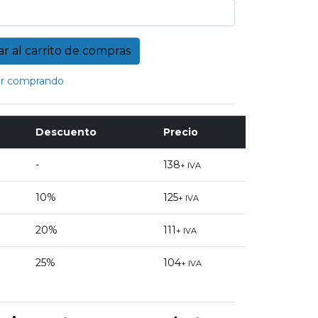
r comprando
Descuento
Precio
-
138
+ IVA
10%
125
+ IVA
20%
111
+ IVA
25%
104
+ IVA