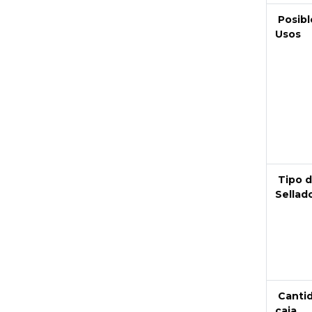
Posibl
Usos
Tipo 
Sellad
Canti
caja