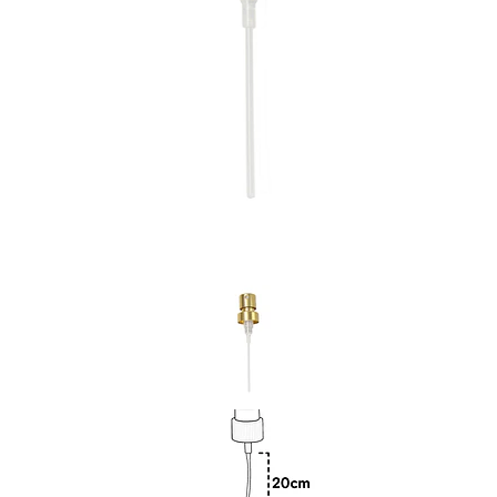
Previous
Nex