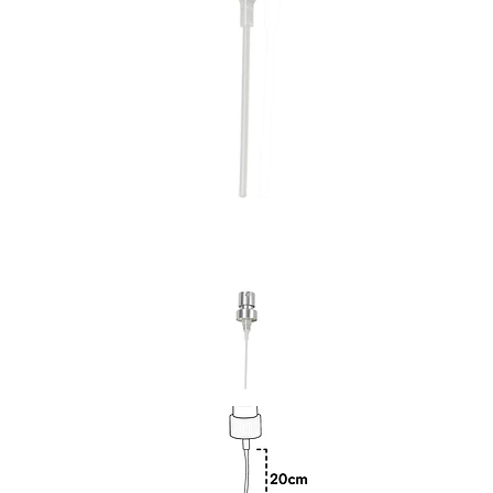
Previous
Nex