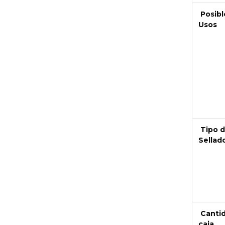
Posibl
Usos
Tipo 
Sellad
Canti
caja