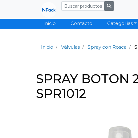
Inicio
Contacto
Categorías
Inicio
Válvulas
Spray con Rosca
S
SPRAY BOTON 2
SPR1012