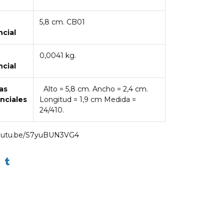
5,8 cm. CB01
ncial
0,0041 kg.
ncial
as
Alto = 5,8 cm. Ancho = 2,4 cm.
nciales
Longitud = 1,9 cm Medida =
24/410.
youtu.be/S7yuBUN3VG4