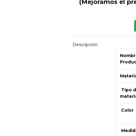
(Mejoramos el pr
Descripción:
Nombre
Produ
Materi
Tipo 
materi
Next
Color
Medid