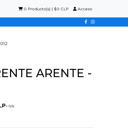
0
Producto(s) | $0 CLP
Acceso
012
RENTE ARENTE -
LP
+ IVA