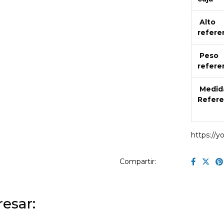
Alto
refere
Peso
refere
Medid
Refere
https://
Compartir:
esar: