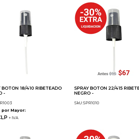
 BOTON 18/410 RIBETEADO
SPRAY BOTON 22/415 RIBE
 -
NEGRO -
PR1003
SkU:SPR1010
 por Mayor:
CLP
+ IVA