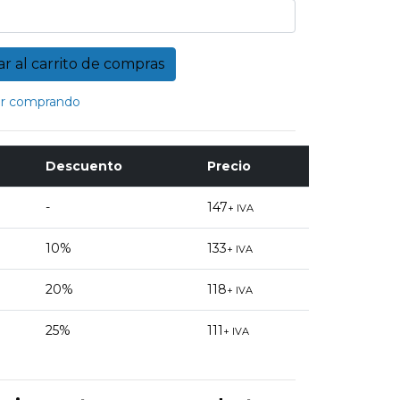
r comprando
Descuento
Precio
-
147
+ IVA
10%
133
+ IVA
20%
118
+ IVA
25%
111
+ IVA