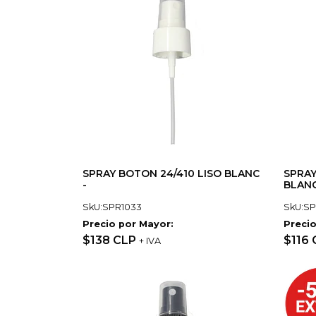
SPRAY BOTON 24/410 LISO BLANC
SPRAY
-
BLANC
SkU:SPR1033
SkU:S
Precio por Mayor:
Precio
$138 CLP
$116
+ IVA