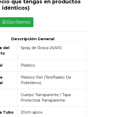
ecio que tengas en productos
idénticos)
Escríbenos
Descripción General
 del
Spray de Rosca 24/410.
cto
al
Plástico.
de
Plástico Pet (Tereftalato De
al
Polietileno).
Cuerpo Transparente / Tapa
Protectora Transparente.
a Tubo
20cm aprox.