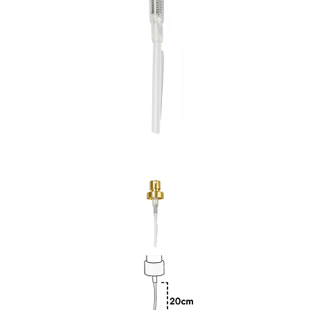
Previous
Nex