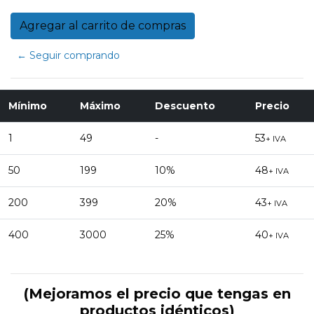
← Seguir comprando
Mínimo
Máximo
Descuento
Precio
1
49
-
53
+ IVA
50
199
10%
48
+ IVA
200
399
20%
43
+ IVA
400
3000
25%
40
+ IVA
(Mejoramos el precio que tengas en
productos idénticos)