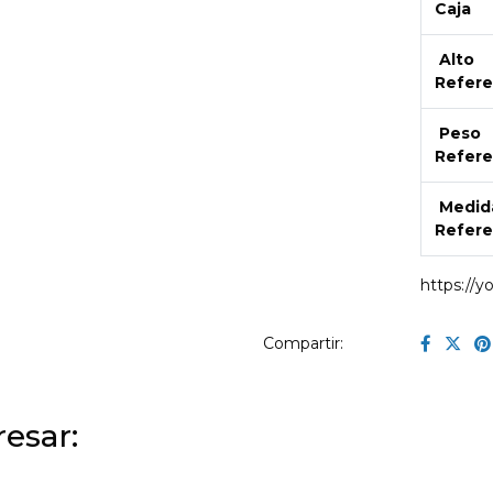
Caja
Alto
Refere
Peso
Refere
Medid
Refere
https://
Compartir:
esar: