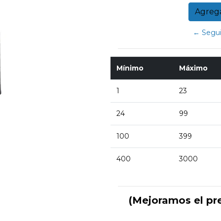
← Segui
Mínimo
Máximo
1
23
24
99
100
399
400
3000
(Mejoramos el pr