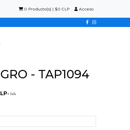
0
Producto(s) | $0 CLP
Acceso
4
GRO - TAP1094
CLP
+ IVA