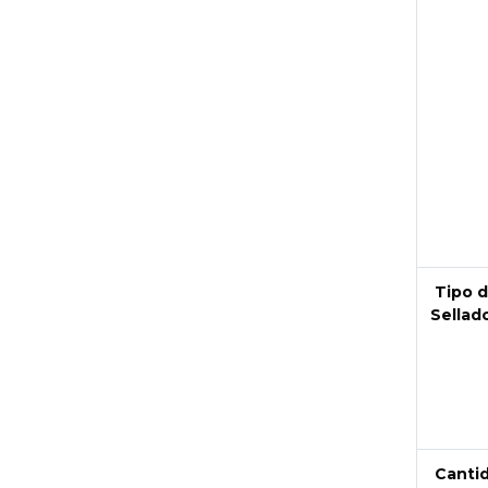
Tipo 
Sellad
Canti