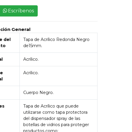
Escríbenos
pción General
 del
Tapa de Acrílico Redonda Negro
cto
de15mm.
al
Acrílico.
de
Acrílico.
al
Cuerpo Negro.
es
Tapa de Acrílico que puede
utilizarse como tapa protectora
del dispensador spray de las
botellas de vidrios para proteger
productos como: