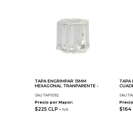
TAPA ENGRIMPAR 15MM
TAPA 
HEXAGONAL TRANPARENTE -
CUAD
SkU:TAP1092
SkU:TA
Precio por Mayor:
Precio
$225 CLP
$164
+ IVA