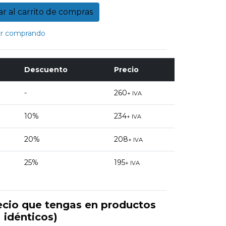
r comprando
Descuento
Precio
-
260
+ IVA
10%
234
+ IVA
20%
208
+ IVA
25%
195
+ IVA
ecio que tengas en productos
idénticos)