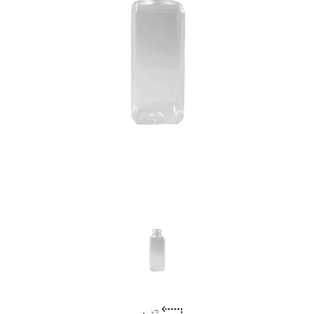
Previous
Nex