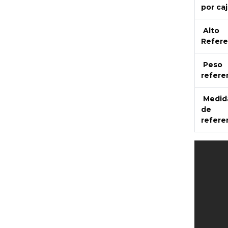
por caj
Alto
Refere
Peso
refere
Medid
de
refere