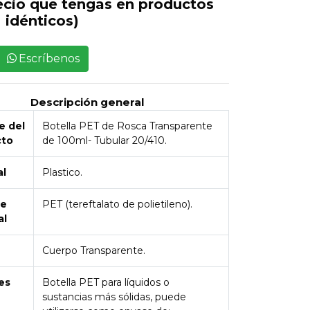
ecio que tengas en productos
idénticos)
Escríbenos
Descripción general
 del
Botella PET de Rosca Transparente
cto
de 100ml- Tubular 20/410.
al
Plastico.
de
PET (tereftalato de polietileno).
al
Cuerpo Transparente.
es
Botella PET para líquidos o
sustancias más sólidas, puede