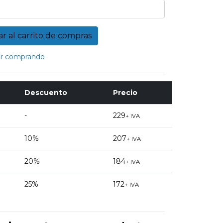
r comprando
Descuento
Precio
-
229
+ IVA
10%
207
+ IVA
20%
184
+ IVA
25%
172
+ IVA