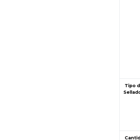
Next
Tipo 
Sellad
Canti