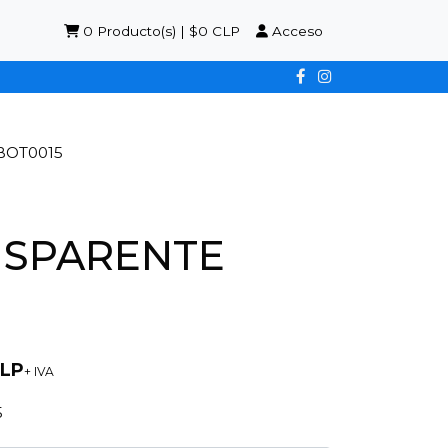
0
Producto(s) | $0 CLP
Acceso
BOT0015
NSPARENTE
CLP
+ IVA
5