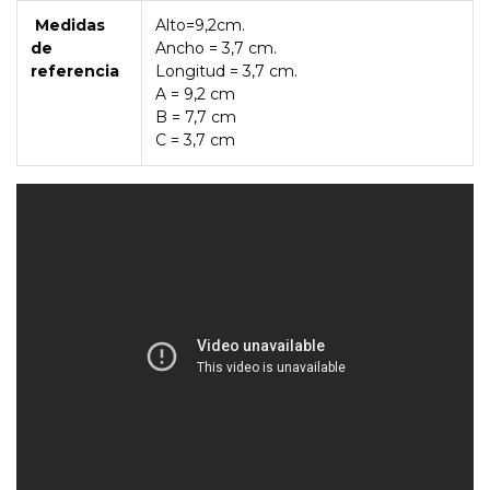
Medidas
Alto=9,2cm.
de
Ancho = 3,7 cm.
referencia
Longitud = 3,7 cm.
A = 9,2 cm
B = 7,7 cm
C = 3,7 cm