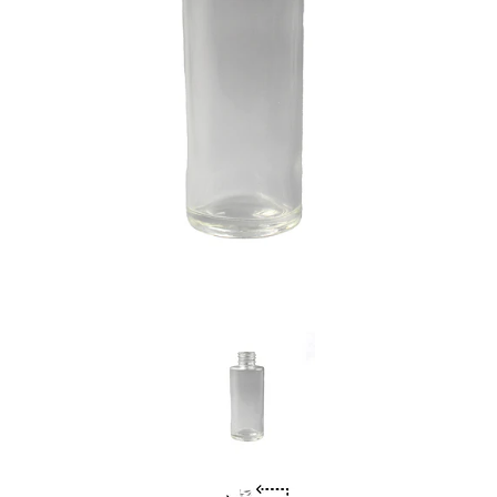
Previous
Nex