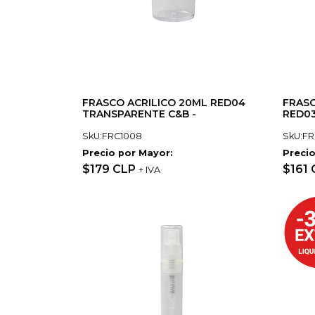
FRASCO ACRILICO 20ML RED04
FRASC
TRANSPARENTE C&B -
RED03
SkU:FRC1008
SkU:FR
Precio por Mayor:
Precio
$179 CLP
$161
+ IVA