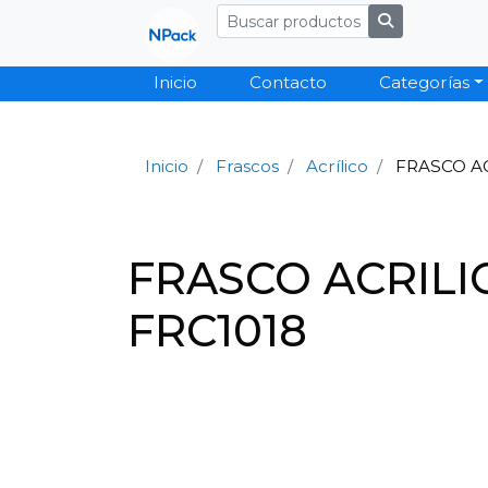
Inicio
Contacto
Categorías
Inicio
Frascos
Acrílico
FRASCO AC
FRASCO ACRILI
FRC1018