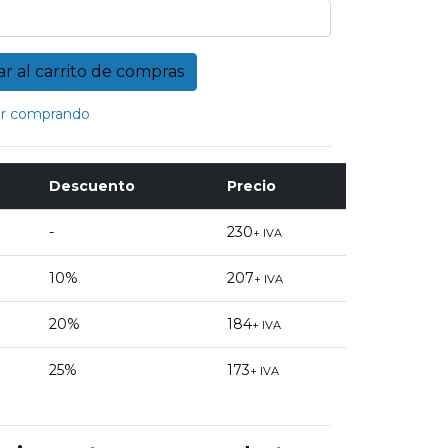
r comprando
Descuento
Precio
-
230
+ IVA
10%
207
+ IVA
20%
184
+ IVA
25%
173
+ IVA