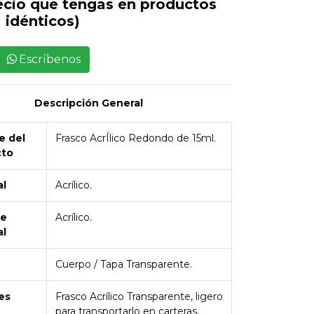
ecio que tengas en productos
idénticos)
Escríbenos
Descripción General
 del
Frasco AcrÍlico Redondo de 15ml.
cto
al
Acrílico.
de
Acrílico.
al
Cuerpo / Tapa Transparente.
es
Frasco Acrílico Transparente, ligero
para transportarlo en carteras,