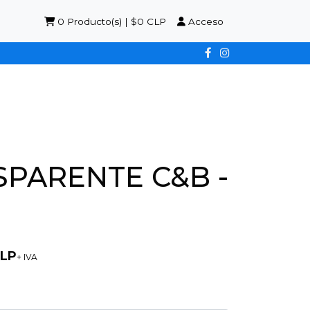
0
Producto(s) | $0 CLP
Acceso
SPARENTE C&B -
CLP
+ IVA