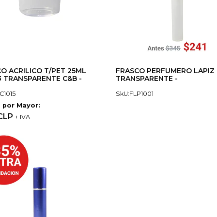
O ACRILICO T/PET 25ML
FRASCO PERFUMERO LAPIZ
 TRANSPARENTE C&B -
TRANSPARENTE -
C1015
SkU:FLP1001
 por Mayor:
 CLP
+ IVA