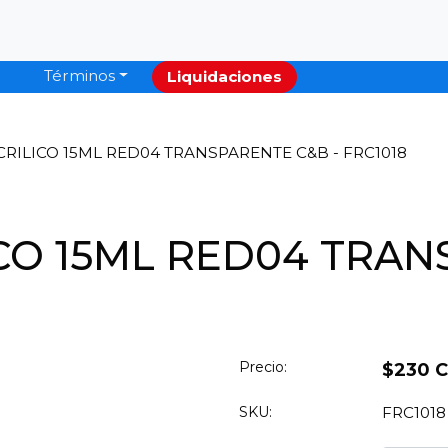
Términos
Liquidaciones
RILICO 15ML RED04 TRANSPARENTE C&B - FRC1018
CO 15ML RED04 TRAN
Precio:
$230 
SKU:
FRC1018