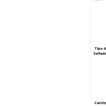
Next
Tipo 
Sellad
Canti