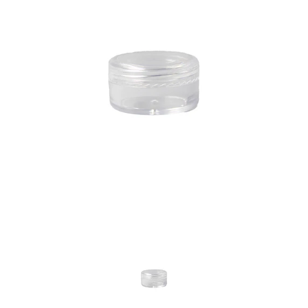
Previous
Nex