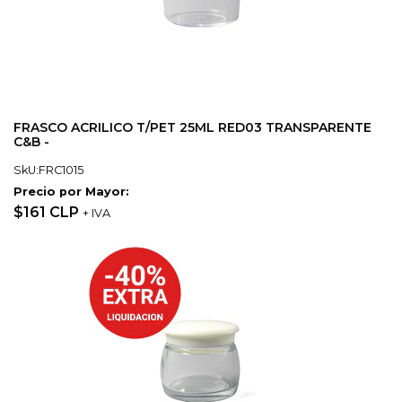
FRASCO ACRILICO T/PET 25ML RED03 TRANSPARENTE
C&B -
SkU:FRC1015
Precio por Mayor:
$161 CLP
+ IVA