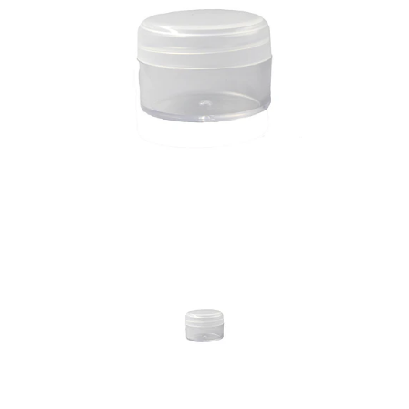
Previous
Nex