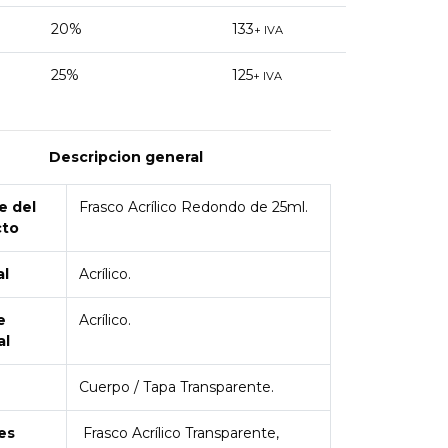
20%
133
+ IVA
25%
125
+ IVA
Descripcion general
 del
Frasco Acrílico Redondo de 25ml.
cto
al
Acrílico.
e
Acrílico.
al
Cuerpo / Tapa Transparente.
es
Frasco Acrílico Transparente,