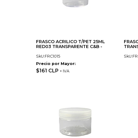
FRASCO ACRILICO T/PET 25ML
FRASC
RED03 TRANSPARENTE C&B -
TRANS
SkU:FRC1015
SkU:FR
Precio por Mayor:
$161 CLP
+ IVA