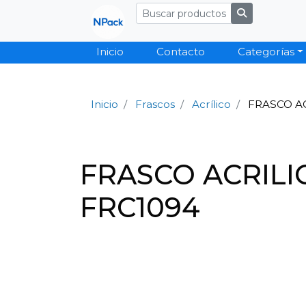
Inicio
Contacto
Categorías
Inicio
Frascos
Acrílico
FRASCO AC
FRASCO ACRILI
FRC1094