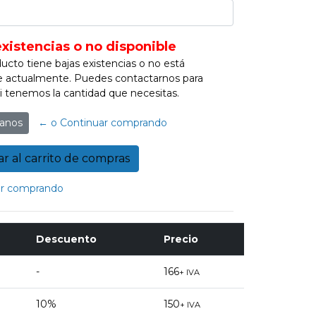
existencias o no disponible
ucto tiene bajas existencias o no está
e actualmente. Puedes contactarnos para
 si tenemos la cantidad que necesitas.
anos
← o Continuar comprando
r comprando
Descuento
Precio
-
166
+ IVA
10%
150
+ IVA