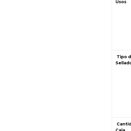
Usos
Next
Tipo 
Sellad
Canti
Caja