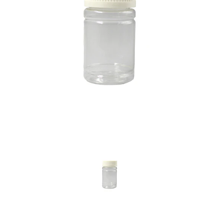
Previous
Nex