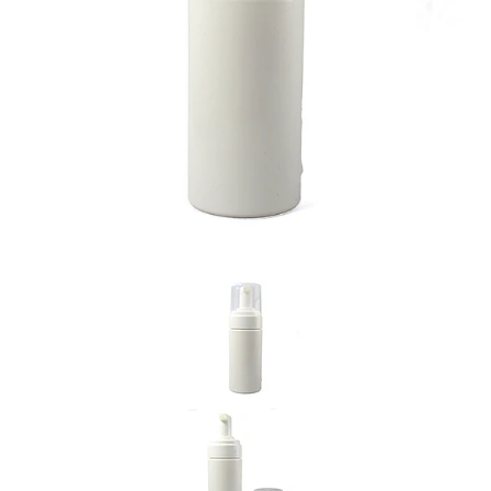
Previous
Nex