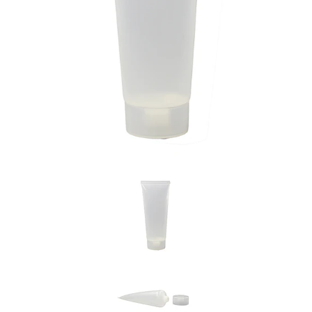
Previous
Nex