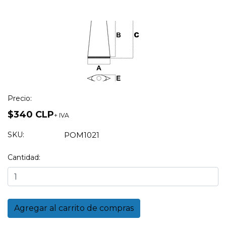
Precio:
$340 CLP
+ IVA
SKU:
POM1021
Cantidad: