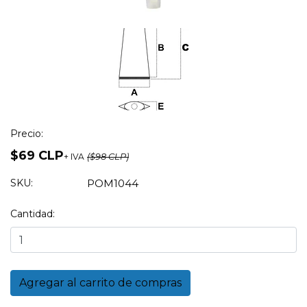
Precio:
$69 CLP
+ IVA
($98 CLP)
SKU:
POM1044
Cantidad: