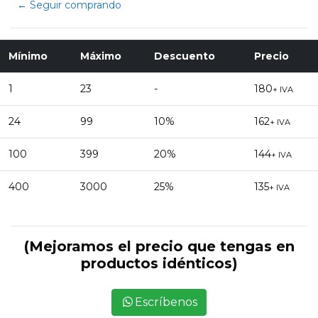
← Seguir comprando
Mínimo
Máximo
Descuento
Precio
1
23
-
180
+ IVA
24
99
10%
162
+ IVA
100
399
20%
144
+ IVA
400
3000
25%
135
+ IVA
(Mejoramos el precio que tengas en
productos idénticos)
Escríbenos