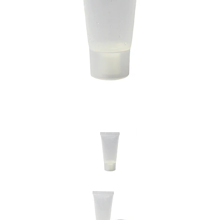
Previous
Nex