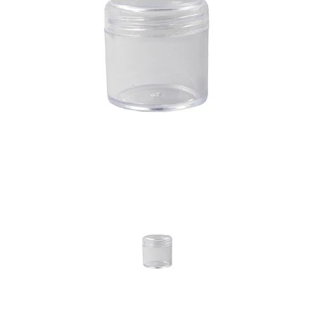
Previous
Nex