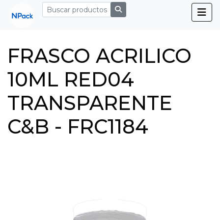
FRASCO ACRILICO
10ML RED04
TRANSPARENTE
C&B - FRC1184