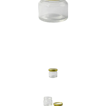
Previous
Nex