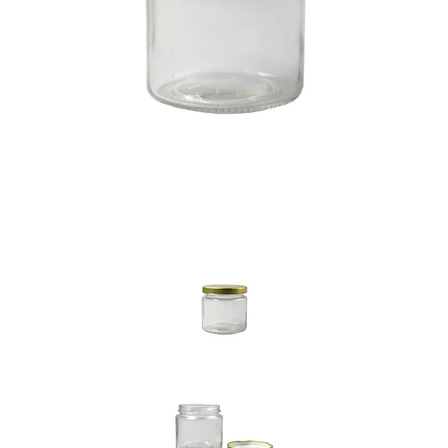
Previous
Nex