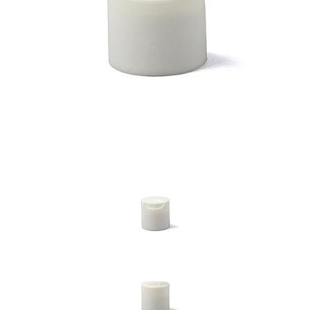
Previous
Nex