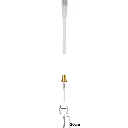
Previous
Nex