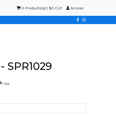
0
Producto(s) | $0 CLP
Acceso
- SPR1029
P
+ IVA
9