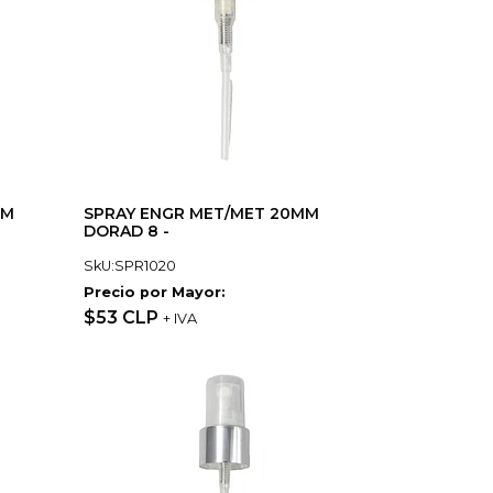
MM
SPRAY ENGR MET/MET 20MM
DORAD 8 -
SkU:SPR1020
Precio por Mayor:
$53 CLP
+ IVA