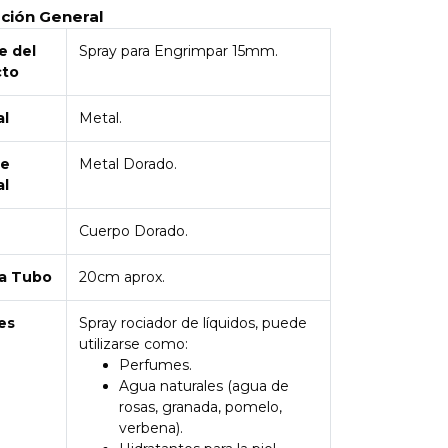
pción General
 del
Spray para Engrimpar 15mm.
cto
al
Metal.
de
Metal Dorado.
al
Cuerpo Dorado.
a Tubo
20cm aprox.
es
Spray rociador de líquidos, puede
utilizarse como:
Perfumes.
Agua naturales (agua de
rosas, granada, pomelo,
verbena).