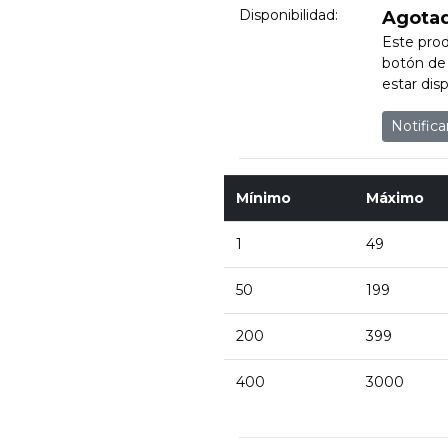
Disponibilidad:
Agota
Este prod
botón de 
estar disp
Notific
Mínimo
Máximo
1
49
50
199
200
399
400
3000