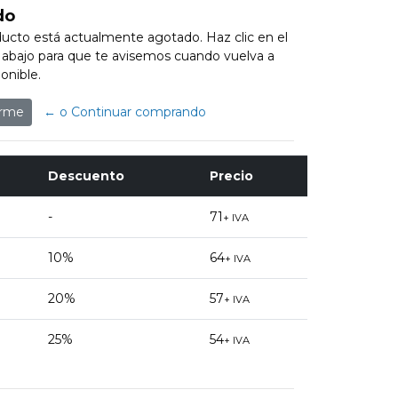
do
ucto está actualmente agotado. Haz clic en el
abajo para que te avisemos cuando vuelva a
onible.
arme
← o Continuar comprando
Descuento
Precio
-
71
+ IVA
10%
64
+ IVA
20%
57
+ IVA
25%
54
+ IVA