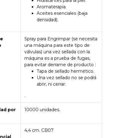
Hidratantes para la piel.
Aromaterapia.
Aceites esenciales (baja
densidad).
de
Spray para Engrimpar (se necesita
o
una máquina para este tipo de
válvulas) una vez sellada con la
máquina es a prueba de fugas,
para evitar derrame de producto :
Tapa de sellado hermético.
Una vez sellado no se podrá
abrir, ni cerrar.
.
dad por
10000 unidades.
4,4 cm. CB07
ncial