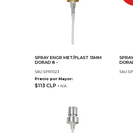
SPRAY ENGR MET/PLAST 15MM
SPRAY
DORAD 8 -
DORAD
SkU:SPR1023
SkU:SP
Precio por Mayor:
$113 CLP
+ IVA