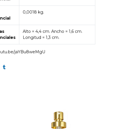
0,0018 kg.
ncial
as
Alto = 4,4 cm. Ancho = 1,6 cm.
nciales
Longitud = 1,3 cm.
youtu.be/jaYBu8weMgU