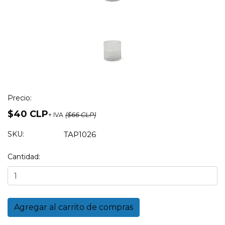
Precio:
$40 CLP
+ IVA
($66 CLP)
SKU:
TAP1026
Cantidad: