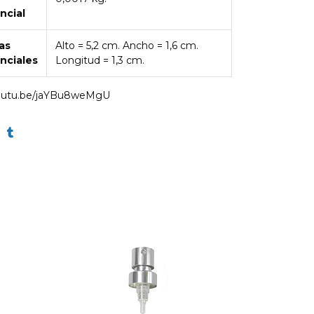
ncial
as
Alto = 5,2 cm. Ancho = 1,6 cm.
nciales
Longitud = 1,3 cm.
youtu.be/jaYBu8weMgU