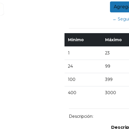
← Segui
Mínimo
Máximo
1
23
24
99
100
399
400
3000
Descripción:
Descri