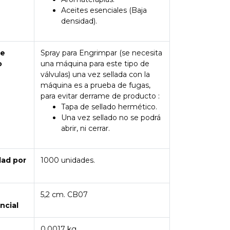
Aceites esenciales (Baja
densidad).
de
Spray para Engrimpar (se necesita
o
una máquina para este tipo de
válvulas) una vez sellada con la
máquina es a prueba de fugas,
para evitar derrame de producto :
Tapa de sellado hermético.
Una vez sellado no se podrá
abrir, ni cerrar.
dad por
1000 unidades.
5,2 cm. CB07
ncial
0,0017 kg.