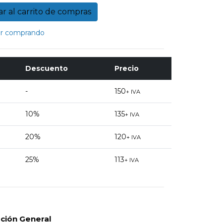
r comprando
Descuento
Precio
-
150
+ IVA
10%
135
+ IVA
20%
120
+ IVA
25%
113
+ IVA
pción General