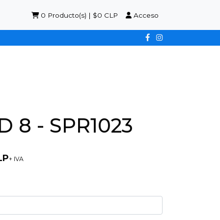
0
Producto(s) | $0 CLP
Acceso
 8 - SPR1023
LP
+ IVA