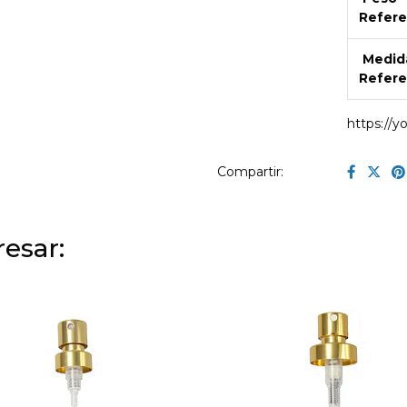
Refere
Medid
Refere
https://
Compartir:
esar: