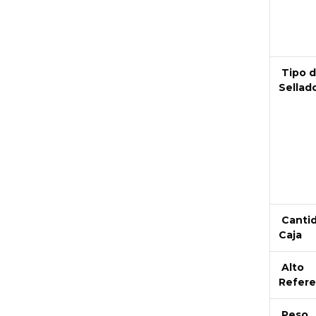
Tipo 
Sellad
Canti
Caja
Alto
Refere
Peso