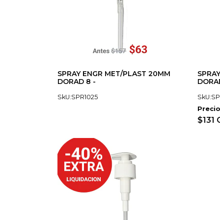
SPRAY ENGR MET/PLAST 20MM
SPRAY
DORAD 8 -
DORAD
SkU:SPR1025
SkU:SP
Precio
$131