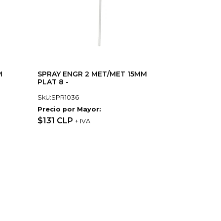
M
SPRAY ENGR 2 MET/MET 15MM
PLAT 8 -
SkU:SPR1036
Precio por Mayor:
$131 CLP
+ IVA