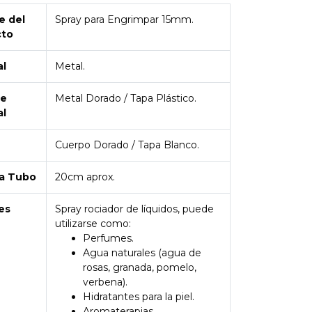
 del
Spray para Engrimpar 15mm.
cto
al
Metal.
de
Metal Dorado / Tapa Plástico.
al
Cuerpo Dorado / Tapa Blanco.
a Tubo
20cm aprox.
es
Spray rociador de líquidos, puede
utilizarse como:
Perfumes.
Agua naturales (agua de
rosas, granada, pomelo,
verbena).
Hidratantes para la piel.
Aromaterapias.