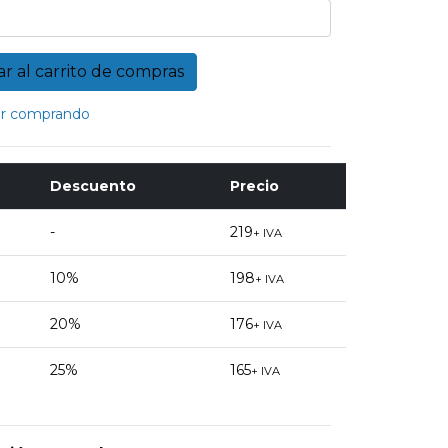
r comprando
Descuento
Precio
-
219
+ IVA
10%
198
+ IVA
20%
176
+ IVA
25%
165
+ IVA