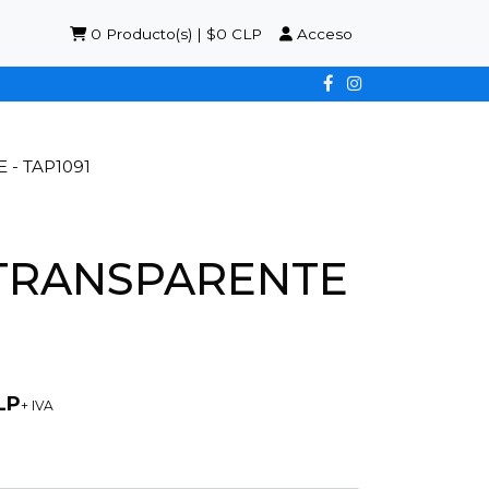
0
Producto(s) | $0 CLP
Acceso
- TAP1091
TRANSPARENTE
LP
+ IVA