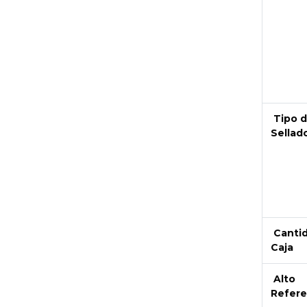
Next
Tipo 
Sellad
Canti
Caja
Alto
Refere