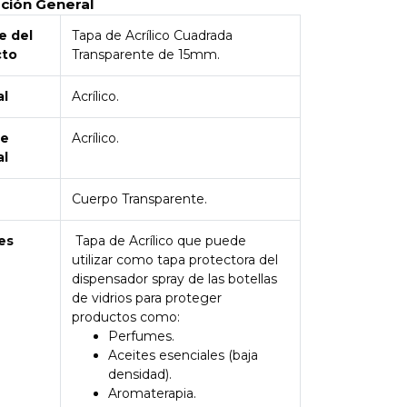
pción General
 del
Tapa de Acrílico Cuadrada
cto
Transparente de 15mm.
al
Acrílico.
de
Acrílico.
al
Cuerpo Transparente.
es
Tapa de Acrílico que puede
utilizar como tapa protectora del
dispensador spray de las botellas
de vidrios para proteger
productos como:
Perfumes.
Aceites esenciales (baja
densidad).
Aromaterapia.