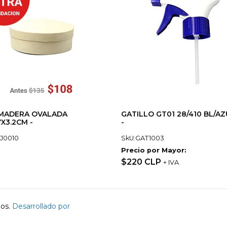
 MADERA OVALADA
GATILLO GT01 28/410 BL/AZ
7X3.2CM -
-
J0010
SkU:GAT1003
Precio por Mayor:
$220 CLP
+ IVA
dos.
Desarrollado por