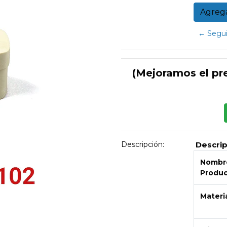
← Segui
(Mejoramos el pr
Descripción:
Descri
Nombre
Produ
Materi