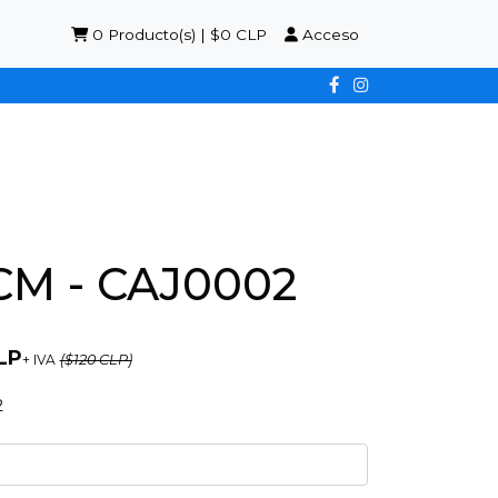
0
Producto(s) | $0 CLP
Acceso
M - CAJ0002
LP
+ IVA
($120 CLP)
2