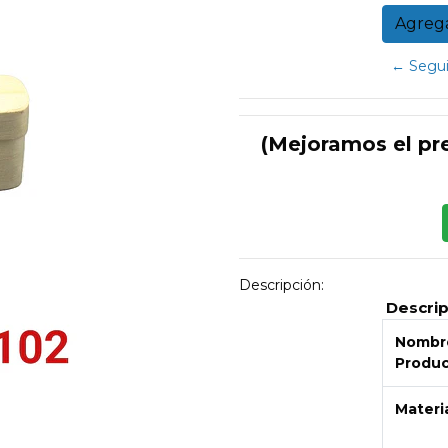
← Segui
(Mejoramos el pr
Descripción:
Descri
Nombre
Produ
Materi