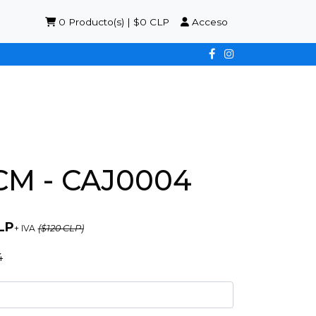
0
Producto(s) | $0 CLP
Acceso
M - CAJ0004
LP
+ IVA
($120 CLP)
4