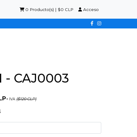
0
Producto(s) | $0 CLP
Acceso
 - CAJ0003
LP
+ IVA
($120 CLP)
3