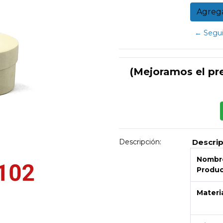
← Segui
(Mejoramos el pr
Descripción:
Descri
Nombre
Produ
Materi