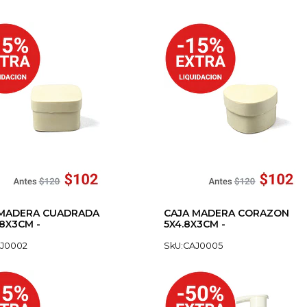
 MADERA CUADRADA
CAJA MADERA CORAZON
.8X3CM -
5X4.8X3CM -
AJ0002
SkU:CAJ0005