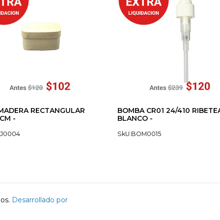
 MADERA RECTANGULAR
BOMBA CR01 24/410 RIBET
CM -
BLANCO -
AJ0004
SkU:BOM0015
dos.
Desarrollado por