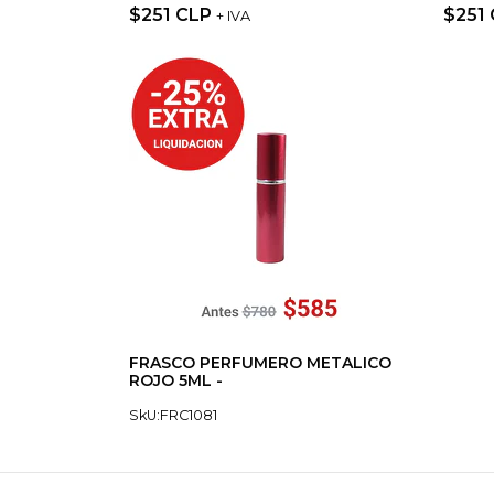
$251 CLP
$251
+ IVA
FRASCO PERFUMERO METALICO
ROJO 5ML -
SkU:FRC1081