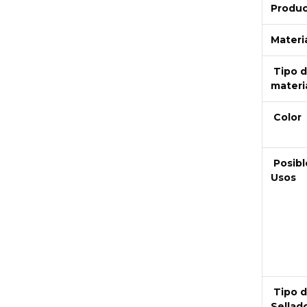
Produ
Materi
Tipo 
materi
Color
Posibl
Usos
Next
Tipo 
Sellad