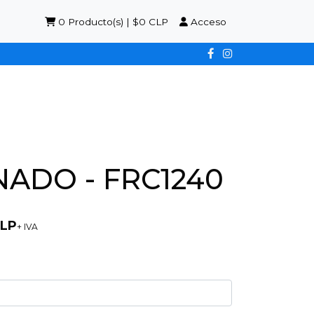
0
Producto(s) | $0 CLP
Acceso
ADO - FRC1240
CLP
+ IVA
0