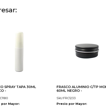
esar:
O SPRAY TAPA 30ML
FRASCO ALUMINIO C/TP MO
O -
60ML NEGRO -
C1180
SkU:FRC1233
 por Mayor:
Precio por Mayor: