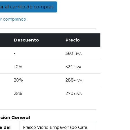
r comprando
Descuento
Precio
-
360
+ IVA
10%
324
+ IVA
20%
288
+ IVA
25%
270
+ IVA
ción General
 del
Frasco Vidrio Empavonado Café