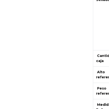
Canti
caja
Alto
refere
Peso
refere
Medid