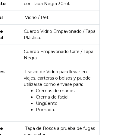
cto
con Tapa Negra 30ml.
al
Vidrio / Pet.
de
Cuerpo Vidrio Empavonado / Tapa
al
Plástica.
Cuerpo Empavonado Café / Tapa
Negra.
es
Frasco de Vidrio para llevar en
viajes, carteras o bolsos y puede
utilizarse como envase para:
Cremas de manos.
Crema de facial.
Ungüento.
Pomada.
de
Tapa de Rosca a prueba de fugas
o
para evitar: