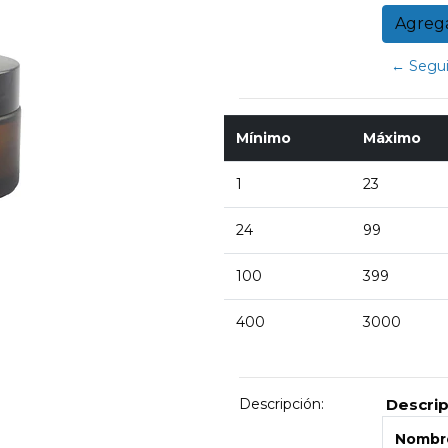
← Segui
Mínimo
Máximo
1
23
24
99
100
399
400
3000
Descripción:
Descrip
Nombre