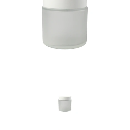
Previous
Nex