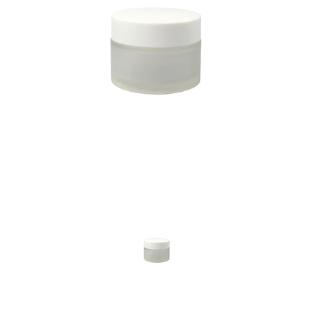
Previous
Nex