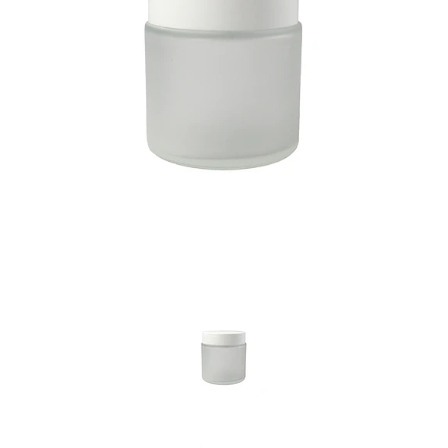
Previous
Nex