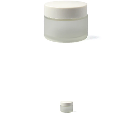
Previous
Nex