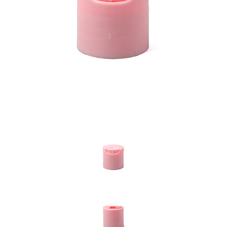
Previous
Nex