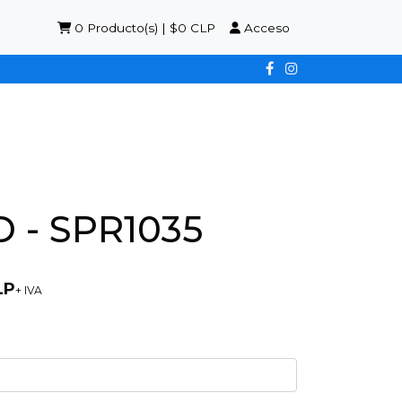
0
Producto(s) | $0 CLP
Acceso
 - SPR1035
LP
+ IVA