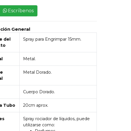
Escríbenos
pción General
 del
Spray para Engrimpar 15mm.
cto
al
Metal.
de
Metal Dorado.
al
Cuerpo Dorado.
a Tubo
20cm aprox.
es
Spray rociador de líquidos, puede
utilizarse como: