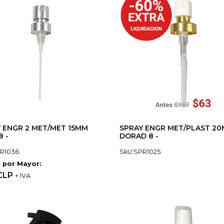
 ENGR 2 MET/MET 15MM
SPRAY ENGR MET/PLAST 2
8 -
DORAD 8 -
R1036
SkU:SPR1025
 por Mayor:
 CLP
+ IVA