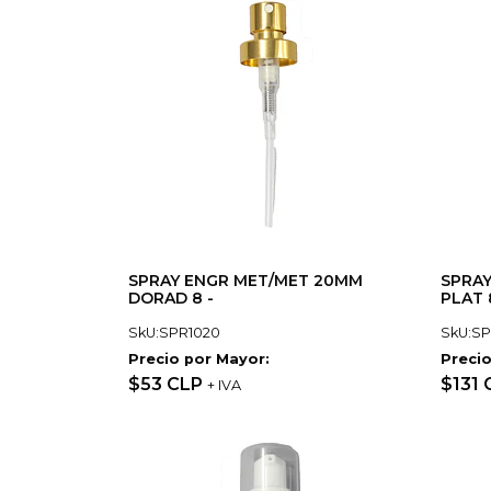
SPRAY ENGR MET/MET 20MM
SPRAY
DORAD 8 -
PLAT 
SkU:SPR1020
SkU:SP
Precio por Mayor:
Precio
$53 CLP
$131
+ IVA