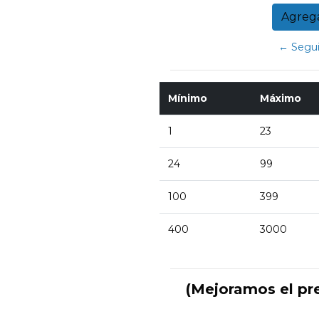
← Segui
Mínimo
Máximo
1
23
24
99
100
399
400
3000
(Mejoramos el pr