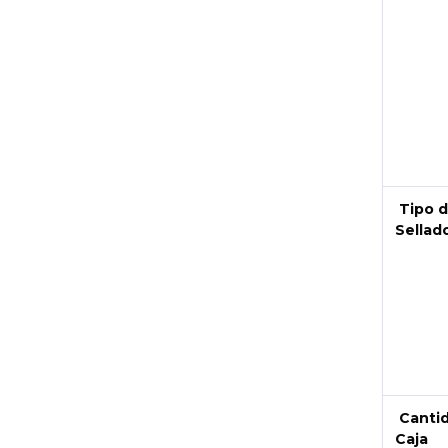
Tipo 
Sellad
Canti
Caja