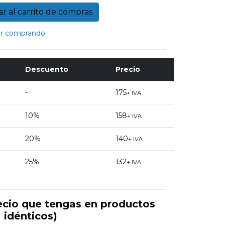
r comprando
Descuento
Precio
-
175
+ IVA
10%
158
+ IVA
20%
140
+ IVA
25%
132
+ IVA
ecio que tengas en productos
idénticos)