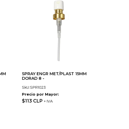
0MM
SPRAY ENGR MET/PLAST 15MM
DORAD 8 -
SkU:SPR1023
Precio por Mayor:
$113 CLP
+ IVA