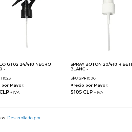
LO GT02 24/410 NEGRO
SPRAY BOTON 20/410 RIBE
0 -
BLANC -
T1023
SkU:SPR1006
 por Mayor:
Precio por Mayor:
 CLP
$105 CLP
+ IVA
+ IVA
dos.
Desarrollado por