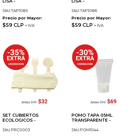
LISA -
LISA -
SkU:TAP1085
SkU:TAP1086
Precio por Mayor:
Precio por Mayor:
$59 CLP
$59 CLP
+ IVA
+ IVA
SET CUBIERTOS
POMO TAPA 05ML
ECOLOGICOS -
TRANSPARENTE -
SkU:PRC0003
SkU:POM1044