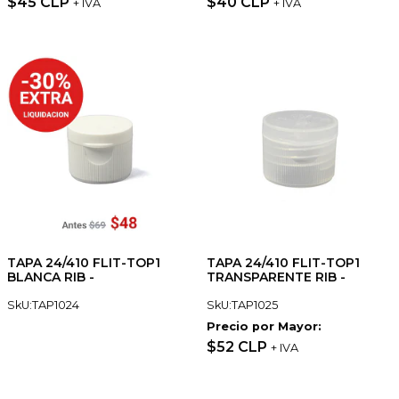
$45 CLP
$40 CLP
+ IVA
+ IVA
TAPA 24/410 FLIT-TOP1
TAPA 24/410 FLIT-TOP1
BLANCA RIB -
TRANSPARENTE RIB -
SkU:TAP1024
SkU:TAP1025
Precio por Mayor:
$52 CLP
+ IVA